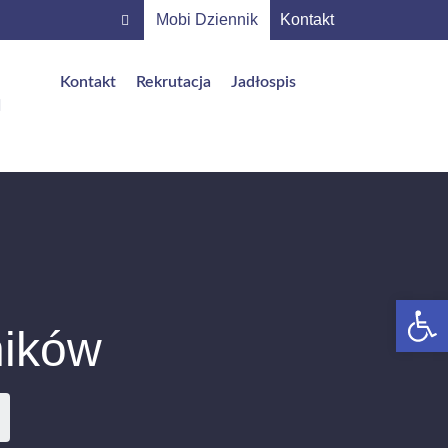
Mobi Dziennik
Kontakt
Kontakt
Rekrutacja
Jadłospis
Op
ników