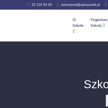
32 218 92 00
sekretariat@spkassolik.pl
O
Organizac
Szkole
Szkoły
Szko